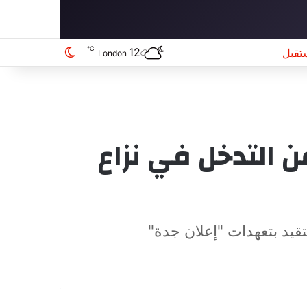
℃
12
تقبل
الوضع المظلم
London
ن التدخل في نزاع
قيد بتعهدات "إعلان جدة"