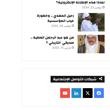
لماذا هذه الإطلالة الإلكترونية؟
نوفمبر 23, 2024
رحيل المهدي .. وخطورة
غياب المؤسسية
نوفمبر 26, 2024
من هو عبد الرحمن العطية ..
صديقي التاريخي ؟
مارس 15, 2025
شبكات التواصل الإجتماعية
ف
ل
ي
X
ي
Y