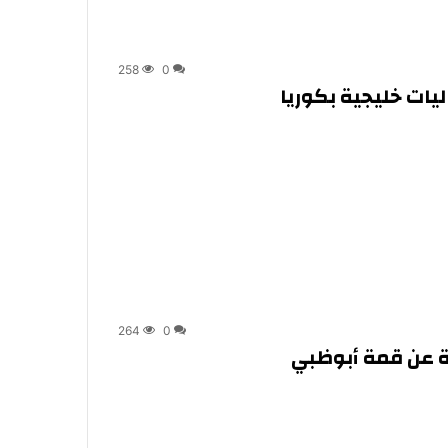
258
0
ات خليجية بكوريا
264
0
وة عن قمة أبوظبي