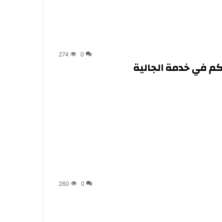
274
0
ئكم في خدمة الجالية
260
0