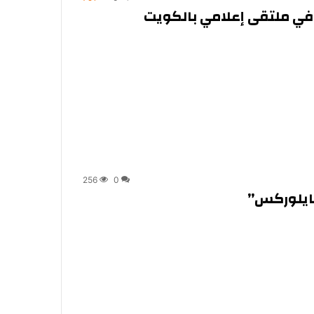
 في ملتقى إعلامي بالكويت
256
0
فايلوركس”