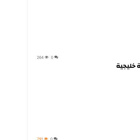
264
0
ة خليجية
791
0