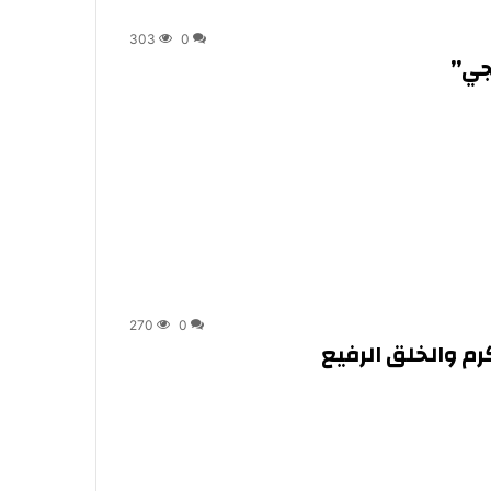
303
0
جي”
270
0
رم والخلق الرفيع