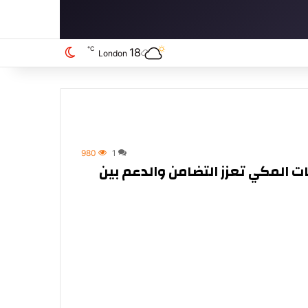
℃
18
الوضع المظلم
London
980
1
 المكي تعزز التضامن والدعم بين