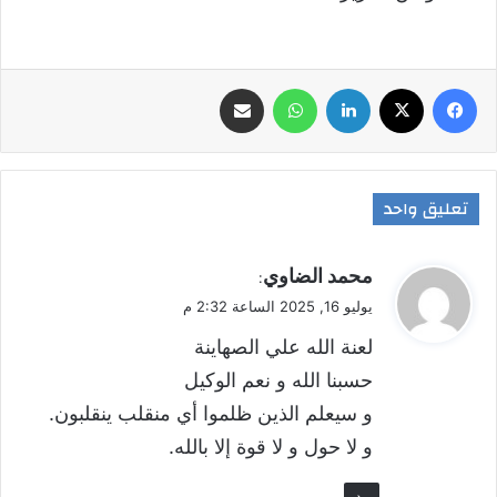
فيسبوك
‫X
لينكدإن
واتساب
مشاركة عبر البريد
تعليق واحد
ي
محمد الضاوي
:
ق
يوليو 16, 2025 الساعة 2:32 م
و
لعنة الله علي الصهاينة
ل
حسبنا الله و نعم الوكيل
و سيعلم الذين ظلموا أي منقلب ينقلبون.
و لا حول و لا قوة إلا بالله.
رد