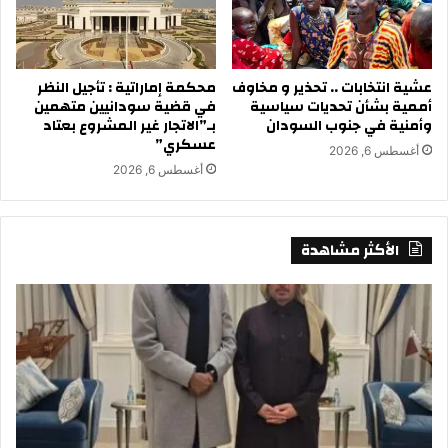
عشية انتخابات .. تحذير و مخاوف
محكمة إماراتية : تأجيل النظر
أممية بشأن تحديات سياسية
في قضية سودانيين متهمين
وأمنية في جنوب السودان
بـ”الاتجار غير المشروع بعتاد
عسكري”
أغسطس 6, 2026
أغسطس 6, 2026
الأكثر مشاهدة