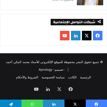
شبكات التواصل الإجتماعية
ف
ل
ي
X
ي
Y
س
ن
o
© جميع حقوق النشر محفوظة للموقع الإلكتروني للأستاذ محمد المكي أحمد
ب
ك
u
|
-تصميم- Aynology
و
د
T
الرئيسية
الكاتب
سياسة الخصوصية
الشروط والأحكام
ك
إ
u
فيسبوك
‫X
لينكدإن
‫YouTube
ن
b
e