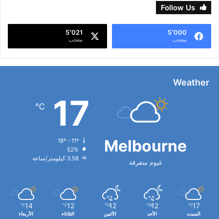
Follow Us
5٬021
5٬000
معجب
معجب
Weather
17
℃
Melbourne
18º - 11º
52%
3.58 كيلومتر/ساعة
غيوم متفرقة
14
12
12
12
17
℃
℃
℃
℃
℃
السبت
الأحد
الأثنين
الثلاثاء
الأربعاء