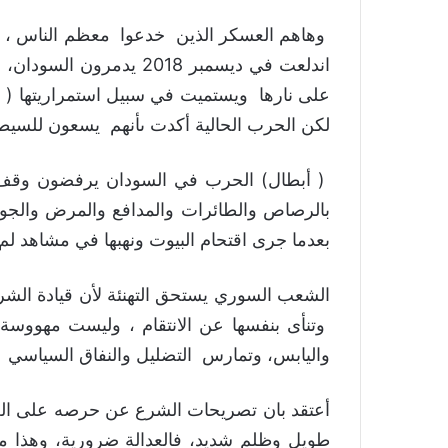
وهاهم العسكر الذين خدعوا معظم الناس ، با
اندلعت في ديسمبر 2018 ي
على نارها ويستميت في سبيل استمراريتها ( ف
لكن الحرب الحالية أكدت ىأنهم يسعون للسيط
( أبطال) الحرب في السودان يرفضون وقف آلة
بالرصاص والطائرات والمدافع والمرض والجوع
بعدما جرى اقتحام البيوت ونهبها في مشاهد لم
الشعب السوري يستحق التهنئة لأن قيادة الشر
وتنأى بنفسها عن الانتقام ، وليست مهووسة 
واليابس، وتمارس التضليل والنفاق السياسي
أعتقد بان تصريحات الشرع عن حرصه على العد
طويل وظلم شديد، فالعدالة ضرورية، وهذا 