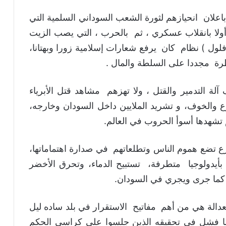
علان انحيازهم لثورة الشعب السوداني السلمية التي
دمرون السودان، أولا بانقلاب عسكري ، ثم بالحرب ، التي يصب الزيت
لول ) نظام كان يرفع شعارات إسلامية زورا وبهتانا،
رة مجددا على السلطة والمال .
 التدمير والقتل ، ولا تهزهم مشاهد قتل الأبرياء
 والخوف، و تشريد الملايين داخل السودان وخارجه،
 تشهدها أسوأ الحروب في العالم.
ع تضع هموم الناس وتطلعاتهم في صدارة اهتماماتها،
بأيدولوجيا متطرفة، تستبيح الدماء، وتحرق الأخضر
 كما جرى ويجري في السودان.
الة هي من أهم مفاتيح الاستقرار في بلد ساده ليل
ما فشل في تحقيقه الذين جلسوا على كراسي الحكم