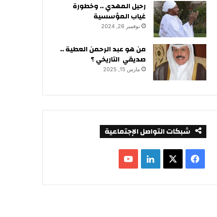
رحيل المهدي .. وخطورة
غياب المؤسسية
نوفمبر 26, 2024
من هو عبد الرحمن العطية ..
صديقي التاريخي ؟
مارس 15, 2025
شبكات التواصل الإجتماعية
ف
ل
ي
X
ي
Y
س
ن
o
ب
ك
u