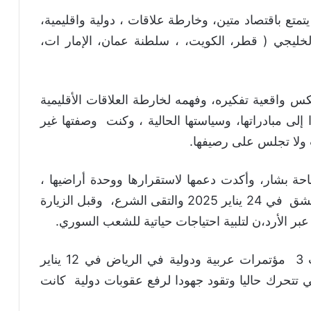
تمتع باقتصاد متين، وخارطة علاقات ، دولية واقليمية،
لخليجي ( قطر، الكويت، ، سلطنة عمان، الإمار ات،
س واقعية تفكيره، وفهمه لخارطة العلاقات الأقليمية
 إلى مبادراتها، وسياستها الحالية ، وكنت وصفتها غير
 ولا تجلس على رصيفها.
احة بشار، وأكدت دعمها لاستقرارها ووحدة أراضيها ،
وزار وزير خارجيتها الأمير فيصل بن فرحان دمشق في 24 يناير 2025 والتقى الشرع، وقبل الزيارة
ر الأرد،ن لتلبية احتياجات حياتية للشعب السوري.
ولم يقف الأمر في حدود ذلك بل استضافت 3 مؤتمرات عربية ودولية في الرياض في 12 يناير
بمشاركة 18 دولة، وهاهي تتحرك حاليا وتقود جهودا لرفع عقوبات دولية كانت