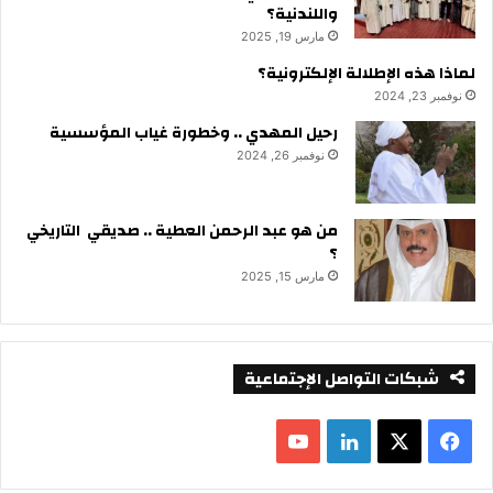
واللندنية؟
مارس 19, 2025
لماذا هذه الإطلالة الإلكترونية؟
نوفمبر 23, 2024
رحيل المهدي .. وخطورة غياب المؤسسية
نوفمبر 26, 2024
من هو عبد الرحمن العطية .. صديقي التاريخي
؟
مارس 15, 2025
شبكات التواصل الإجتماعية
ف
ل
ي
X
ي
Y