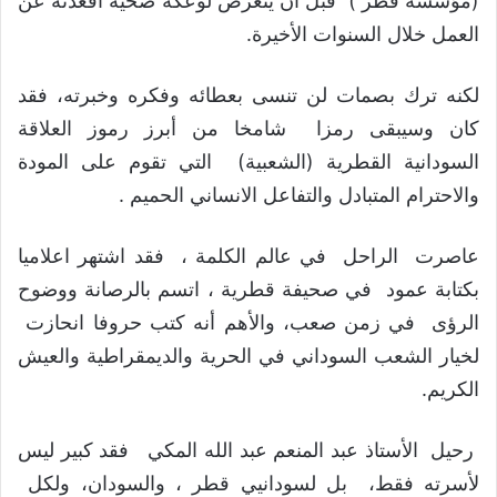
(مؤسسة قطر ) قبل أن يتعرض لوعكة صحية أقعدته عن
العمل خلال السنوات الأخيرة.
لكنه ترك بصمات لن تنسى بعطائه وفكره وخبرته، فقد
كان وسيبقى رمزا شامخا من أبرز رموز العلاقة
السودانية القطرية (الشعبية) التي تقوم على المودة
والاحترام المتبادل والتفاعل الانساني الحميم .
عاصرت الراحل في عالم الكلمة ، فقد اشتهر اعلاميا
بكتابة عمود في صحيفة قطرية ، اتسم بالرصانة ووضوح
الرؤى في زمن صعب، والأهم أنه كتب حروفا انحازت
لخيار الشعب السوداني في الحرية والديمقراطية والعيش
الكريم.
رحيل الأستاذ عبد المنعم عبد الله المكي فقد كبير ليس
لأسرته فقط، بل لسودانيي قطر ، والسودان، ولكل