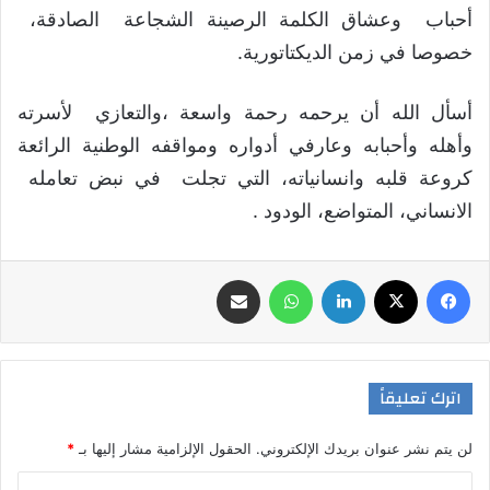
أحباب وعشاق الكلمة الرصينة الشجاعة الصادقة،
خصوصا في زمن الديكتاتورية.
أسأل الله أن يرحمه رحمة واسعة ،والتعازي لأسرته
وأهله وأحبابه وعارفي أدواره ومواقفه الوطنية الرائعة
كروعة قلبه وانسانياته، التي تجلت في نبض تعامله
الانساني، المتواضع، الودود .
فيسبوك
‫X
لينكدإن
واتساب
مشاركة عبر البريد
اترك تعليقاً
لن يتم نشر عنوان بريدك الإلكتروني.
الحقول الإلزامية مشار إليها بـ
*
ا